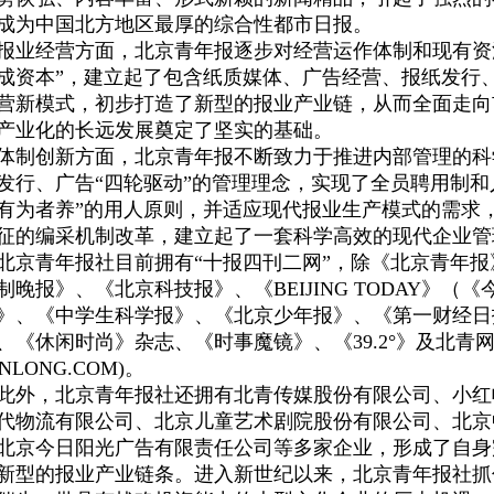
成为中国北方地区最厚的综合性都市日报。
经营方面，北京青年报逐步对经营运作体制和现有资源
成资本”，建立起了包含纸质媒体、广告经营、报纸发行
营新模式，初步打造了新型的报业产业链，从而全面走向
产业化的长远发展奠定了坚实的基础。
创新方面，北京青年报不断致力于推进内部管理的科
发行、广告“四轮驱动”的管理理念，实现了全员聘用制和
有为者养”的用人原则，并适应现代报业生产模式的需求
征的编采机制改革，建立起了一套科学高效的现代企业管
青年报社目前拥有“十报四刊二网”，除《北京青年报
制晚报》、《北京科技报》、《BEIJING TODAY》
》、《中学生科学报》、《北京少年报》、《第一财经日
、《休闲时尚》杂志、《时事魔镜》、《39.2°》及北青网(Y
ANLONG.COM)。
，北京青年报社还拥有北青传媒股份有限公司、小红
代物流有限公司、北京儿童艺术剧院股份有限公司、北京
北京今日阳光广告有限责任公司等多家企业，形成了自身
新型的报业产业链条。进入新世纪以来，北京青年报社抓