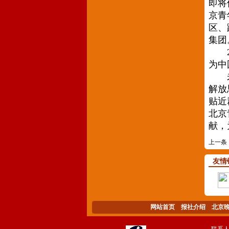
即将
京青
区、
集团
20
为中
未来
解放
贴近
北京
献，
上一条
友情
网站首页
报社介绍
北京