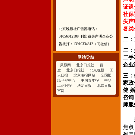
证遗
社保
失声
北京晚报社广告部电话：
各类公
01056012108 刊出遗失声明企业公
二：
告拨打：13910334612（同微信）
二：
二手
网站导航
企业
凤凰网
北京日报社
百
度
北京日报社
北京晚报
工
三：
人日报
北京晚报网站
全国报
纸刊登中心
中国青年报
中华
家政
工商时报
法治日报
北京日报
健 
官网
咨询
师服
新闻
焦点
列气