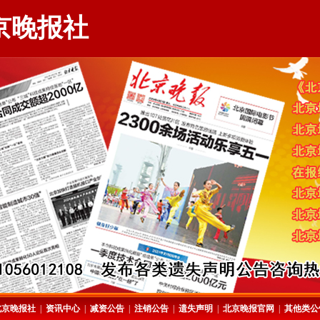
京晚报社
北京晚报社
|
资讯中心
|
减资公告
|
注销公告
|
遗失声明
|
北京晚报官网
|
其他类公