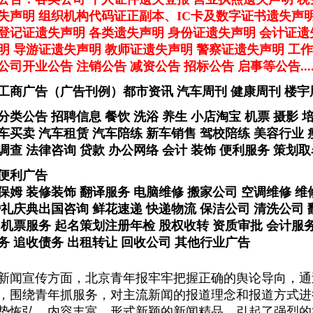
失声明 组织机构代码证正副本、IC卡及数字证书遗失声
登记证遗失声明 各类遗失声明 身份证遗失声明 会计证遗
明 导游证遗失声明 教师证遗失声明 警察证遗失声明 工作
司开业公告 注销公告 减资公告 招标公告 启事等公告........
工商广告（广告刊例）
都市资讯 汽车周刊 健康周刊 楼宇
分类公告 招聘信息 餐饮 洗浴 养生 小店淘宝 机票 摄影 
车买卖 汽车租赁 汽车陪练 新车销售 驾校陪练 美容行业 瘦
调查 法律咨询 贷款 办公网络 会计 装饰 便利服务 策划取
便利广告
保姆 装修装饰 翻译服务 电脑维修 搬家公司 空调维修 维
婚礼庆典出国咨询 鲜花速递 快递物流 保洁公司 清洗公司 
 机票服务 起名策划注册年检 股权收转 资质审批 会计服务
务 追收债务 出租转让 回收公司 其他行业广告
宣传方面，北京青年报牢牢把握正确的舆论导向，通
，围绕青年抓服务，对主流新闻的报道理念和报道方式进
势恢弘、内容丰富、形式新颖的新闻精品，引起了强烈的