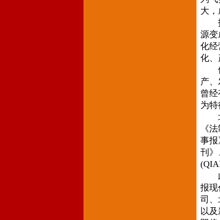
大，
报业
源变
化经
化、
体制
产、
曾经
为特
北京
《法
事报
刊》
(QI
此外
报现
司、
以及