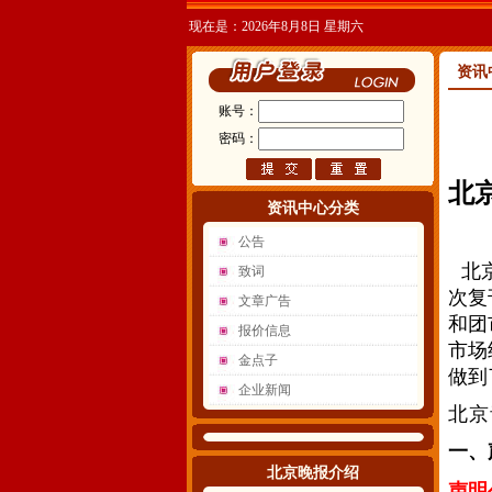
现在是：2026年8月8日 星期六
资讯
账号：
密码：
北京
资讯中心分类
公告
北
致词
次复
文章广告
和团
报价信息
市场
金点子
做到
企业新闻
北京
一、
北京晚报介绍
声明