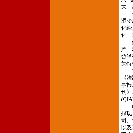
大，
报业
源变
化经
化、
体制
产、
曾经
为特
北京
《法
事报
刊》
(QI
此外
报现
司、
以及