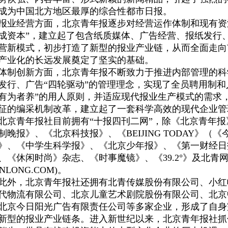
成为中国北方地区最厚的综合性都市日报。
经营方面，北京青年报逐步对经营运作体制和现有资源
成资本”，建立起了包含纸质媒体、广告经营、报纸发行
营新模式，初步打造了新型的报业产业链，从而全面走向
产业化的长远发展奠定了坚实的基础。
创新方面，北京青年报不断致力于推进内部管理的科
发行、广告“四轮驱动”的管理理念，实现了全员聘用制和
有为者养”的用人原则，并适应现代报业生产模式的需求
征的编采机制改革，建立起了一套科学高效的现代企业管
青年报社目前拥有“十报四刊二网”，除《北京青年报
制晚报》、《北京科技报》、《BEIJING TODAY》
》、《中学生科学报》、《北京少年报》、《第一财经日
、《休闲时尚》杂志、《时事魔镜》、《39.2°》及北青网(Y
ANLONG.COM)。
，北京青年报社还拥有北青传媒股份有限公司、小红
代物流有限公司、北京儿童艺术剧院股份有限公司、北京
北京今日阳光广告有限责任公司等多家企业，形成了自身
新型的报业产业链条。进入新世纪以来，北京青年报社抓