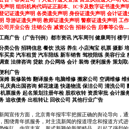
失声明 组织机构代码证正副本、IC卡及数字证书遗失声
登记证遗失声明 各类遗失声明 身份证遗失声明 会计证遗
明 导游证遗失声明 教师证遗失声明 警察证遗失声明 工作
司开业公告 注销公告 减资公告 招标公告 启事等公告........
工商广告（广告刊例）
都市资讯 汽车周刊 健康周刊 楼宇
分类公告 招聘信息 餐饮 洗浴 养生 小店淘宝 机票 摄影 
车买卖 汽车租赁 汽车陪练 新车销售 驾校陪练 美容行业 瘦
调查 法律咨询 贷款 办公网络 会计 装饰 便利服务 策划取
便利广告
保姆 装修装饰 翻译服务 电脑维修 搬家公司 空调维修 维
婚礼庆典出国咨询 鲜花速递 快递物流 保洁公司 清洗公司 
 机票服务 起名策划注册年检 股权收转 资质审批 会计服务
务 追收债务 出租转让 回收公司 其他行业广告
宣传方面，北京青年报牢牢把握正确的舆论导向，通
，围绕青年抓服务，对主流新闻的报道理念和报道方式进
势恢弘、内容丰富、形式新颖的新闻精品，引起了强烈的