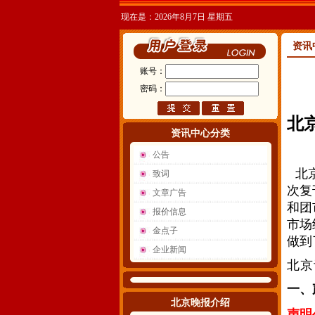
现在是：2026年8月7日 星期五
资讯
账号：
密码：
北京
资讯中心分类
公告
北
致词
次复
文章广告
和团
报价信息
市场
金点子
做到
企业新闻
北京
一、
北京晚报介绍
声明