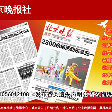
京晚报社
北京晚报社
|
资讯中心
|
减资公告
|
注销公告
|
遗失声明
|
北京晚报官网
|
其他类公