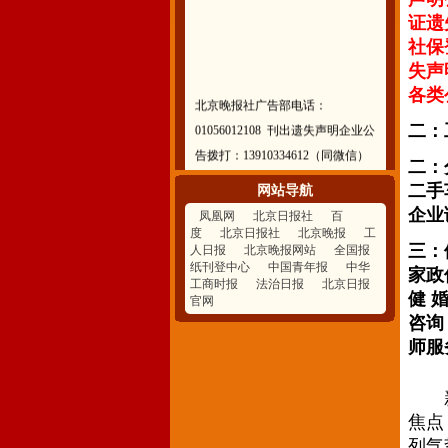
证遗
社保
失声
北京晚报社广告部电话：
各类公
01056012108 刊出遗失声明企业公
二：
告拨打：13910334612（同微信）
二：
二手
网站导航
企业
凤凰网
北京日报社
百
度
北京日报社
北京晚报
工
三：
人日报
北京晚报网站
全国报
纸刊登中心
中国青年报
中华
家政
工商时报
法治日报
北京日报
健 
官网
咨询
师服
新闻
焦点
列气