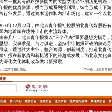
催生一批具有战略投资能力的大型文化企业的历史机遇，
年报的优势资源，横向形成系列报刊群，纵向形成上下游
跨行业发展，通过资本运作和内部市场化，建立一个以北
。
04年12月22日，由北京青年报社控股的北青传媒股份
国内地首家在境外上市的主流媒体。
几年，北京青年报将以“三个代表”重要思想为指导，
思想、实事求是、与时俱进，坚持牢牢把握正确的舆论导
群众，通过壮大主业，整合资源，创新制度，打造北青传
青年报在新形势和新机遇下的跨越式发展，为北京文化事
为深化文化体制改革做出新探索。
：
北京青年报社电话
下一条：
北京青年报
链接
晚报社
资讯中心
减资公告
注销公告
遗失声明
北京晚报官网
其他类公告
资