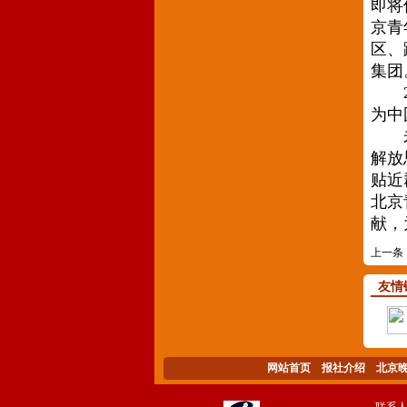
即将
京青
区、
集团
20
为中
未来
解放
贴近
北京
献，
上一条
友情
网站首页
报社介绍
北京